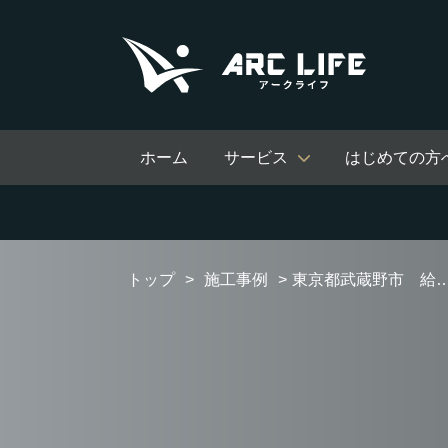
ホーム
サービス
はじめての方
トップ
施工事例
東京都武蔵野市 給湯器交換工事 【GTH-C2460AW3H-H-1 BL】