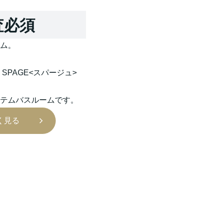
査必須
ム。
SPAGE<スパージュ>
テムバスルームです。
く見る