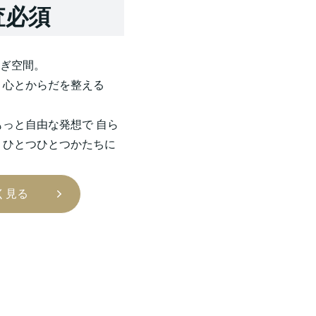
査必須
ぎ空間。
 心とからだを整える
もっと自由な発想で 自ら
 ひとつひとつかたちに
く見る