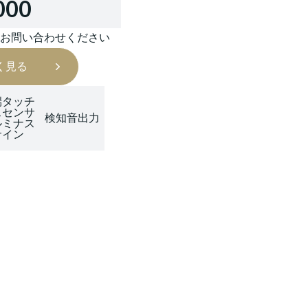
000
はお問い合わせください
く見る
端タッチ
スセンサ
検知音出力
ルミナス
サイン