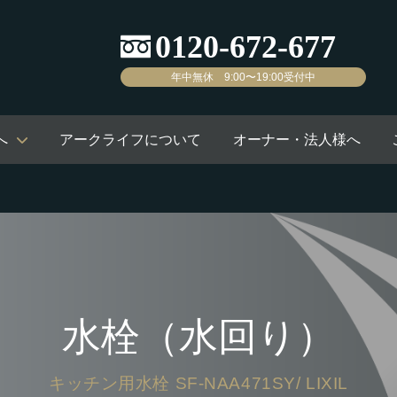
年中無休 9:00〜19:00受付中
へ
アークライフについて
オーナー・法人様へ
水栓（水回り）
キッチン用水栓 SF-NAA471SY/ LIXIL