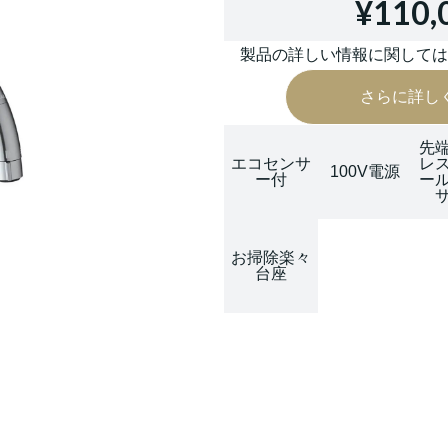
¥110,
製品の詳しい情報に関して
さらに詳し
先
エコセンサ
レ
100V電源
ー付
ー
お掃除楽々
台座