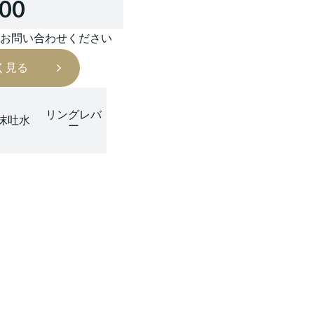
000
はお問い合わせください
く見る
リングレバ
沫吐水
ー