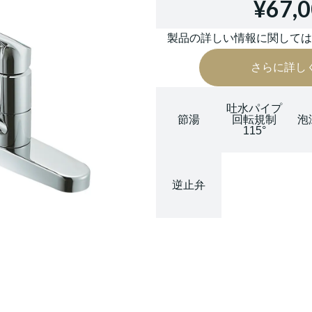
¥67,
製品の詳しい情報に関して
さらに詳し
吐水パイプ
節湯
回転規制
泡
115°
逆止弁