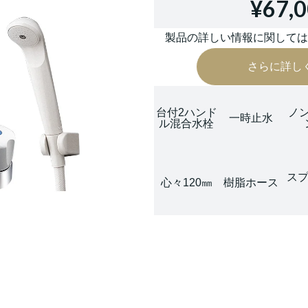
¥67,
製品の詳しい情報に関して
さらに詳し
台付2ハンド
ノ
一時止水
ル混合水栓
スプ
心々120㎜
樹脂ホース