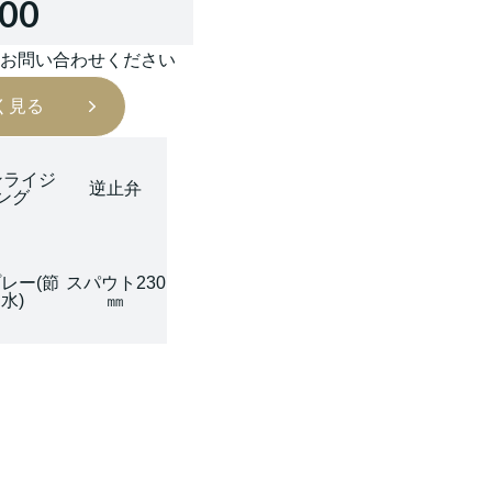
000
はお問い合わせください
く見る
ンライジ
逆止弁
ング
レー(節
スパウト230
水)
㎜