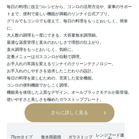
毎日の料理に役立つレシピから、コンロの活用方法や、家事のサポー
トまで、便利で楽しい機能が満載のリンナイ公式アプリ。
グリルでもコンロでも使えて、毎日の料理をもっとおいしく、簡単
に。
大人数の調理も一度にできる、大容量無水調理鍋。
最適な温度管理と直火のおいしさで理想の仕上がり。
直火調理をもっとおいしく、気軽に。
定番メニューはガスコンロが自動で調理。
お手入れの常識を変えるリンナイのクリーンテクノロジー。
お手入れのしやすさを追求したこだわりの設計。
毎日の料理を楽しむための、充実した安全機能。
コンロの便利機能でかしこく調理。
機能美を体現した上質なデザイン。オールブラックモデルが新登場。
使いやすさと美しさを極めたガラストッププレート。
さらに詳しく見る
レンジフード連
75cmタイプ
無水両面焼
ガラストップ