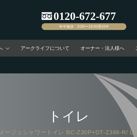
年中無休 9:00〜19:00受付中
へ
アークライフについて
オーナー・法人様へ
トイレ
メージュシャワートイレ BC-Z30P+DT-Z386-R/ LIX