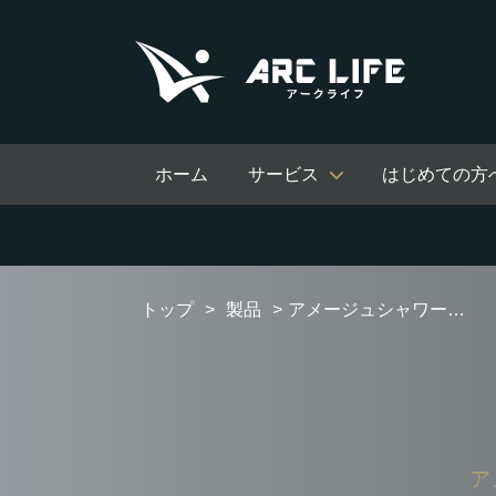
ホーム
サービス
はじめての方
トップ
製品
アメージュシャワートイレ BC-Z30P+DT-Z386-R
ア