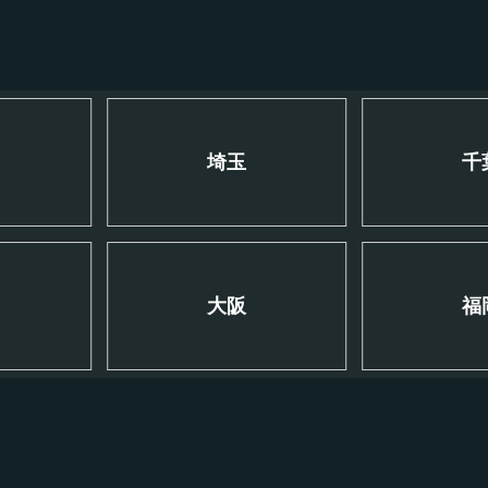
川
埼玉
千
大阪
福