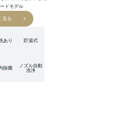
ードモデル
く見る
洗あり
貯湯式
ノズル自動
内除菌
洗浄