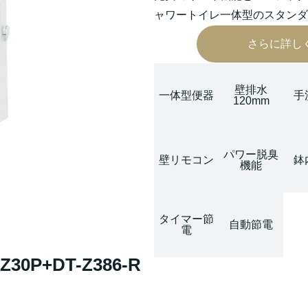
ャワートイレ一体型のスタンダ
さらに詳し
壁排水
一体型便器
手
120mm
パワー脱臭
壁リモコン
鉢
機能
タイマー節
自動節電
電
P+DT-Z386-R