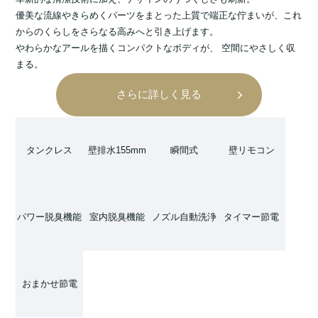
優美な流線やきらめくパーツをまとった上質で端正な佇まいが、これ
からのくらしをさらなる高みへと引き上げます。
やわらかなアールを描くコンパクトなボディが、 空間にやさしく収
まる。
さらに詳しく見る
タンクレス
壁排水155mm
瞬間式
壁リモコン
パワー脱臭機能
室内脱臭機能
ノズル自動洗浄
タイマー節電
おまかせ節電