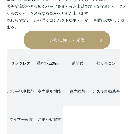
優美な流線やきらめくパーツをまとった上質で端正な佇まいが、これ
からのくらしをさらなる高みへと引き上げます。
やわらかなアールを描くコンパクトなボディが、 空間にやさしく収
まる。
さらに詳しく見る
タンクレス
壁排水120mm
瞬間式
壁リモコン
パワー脱臭機能
室内脱臭機能
鉢内除菌
ノズル自動洗浄
タイマー節電
おまかせ節電