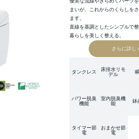
優美な流線やきらめくパーツを
まいが、これからのくらしをさ
ます。
直線を基調としたシンプルで整
暮らしを美しく整える。
さらに詳し
床排水リモ
タンクレス
デル
パワー脱臭
室内脱臭機
鉢
機能
能
タイマー節
おまかせ節
電
電