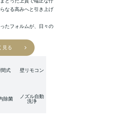
まとった上質で端正な佇
らなる高みへと引き上げ
ったフォルムが、日々の
く見る
瞬間式
壁リモコン
ノズル自動
内除菌
洗浄