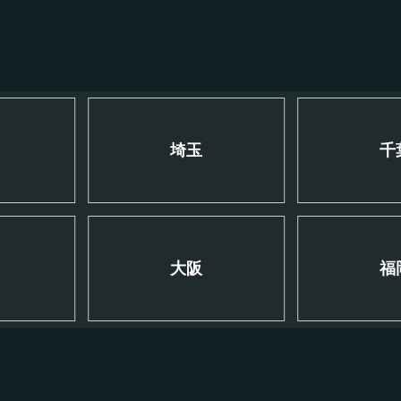
川
埼玉
千
大阪
福