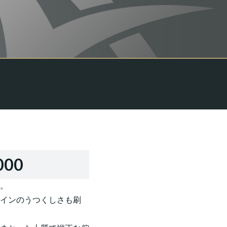
000
。
インのうつくしさも刷