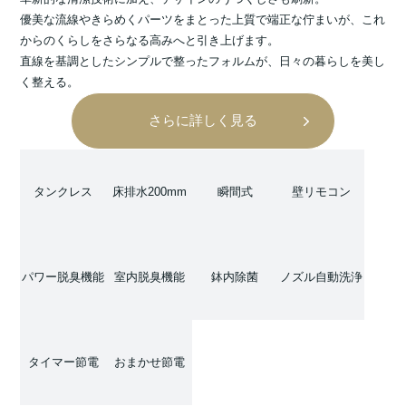
優美な流線やきらめくパーツをまとった上質で端正な佇まいが、これ
からのくらしをさらなる高みへと引き上げます。
直線を基調としたシンプルで整ったフォルムが、日々の暮らしを美し
く整える。
さらに詳しく見る
タンクレス
床排水200mm
瞬間式
壁リモコン
パワー脱臭機能
室内脱臭機能
鉢内除菌
ノズル自動洗浄
タイマー節電
おまかせ節電