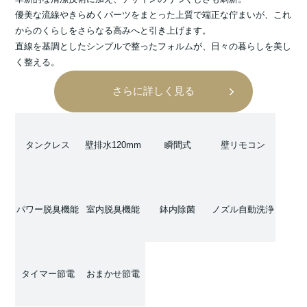
優美な流線やきらめくパーツをまとった上質で端正な佇まいが、これ
からのくらしをさらなる高みへと引き上げます。
直線を基調としたシンプルで整ったフォルムが、日々の暮らしを美し
く整える。
さらに詳しく見る
タンクレス
壁排水120mm
瞬間式
壁リモコン
パワー脱臭機能
室内脱臭機能
鉢内除菌
ノズル自動洗浄
タイマー節電
おまかせ節電