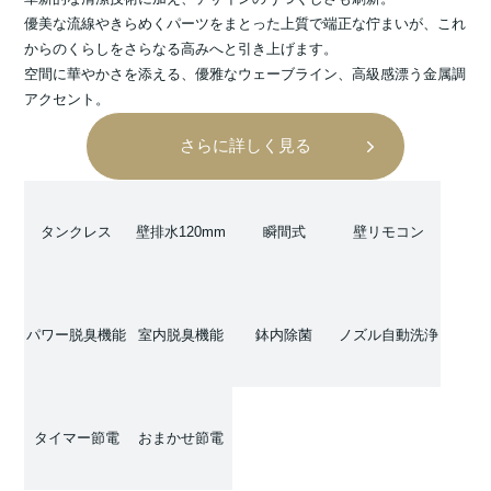
優美な流線やきらめくパーツをまとった上質で端正な佇まいが、これ
からのくらしをさらなる高みへと引き上げます。
空間に華やかさを添える、優雅なウェーブライン、高級感漂う金属調
アクセント。
さらに詳しく見る
タンクレス
壁排水120mm
瞬間式
壁リモコン
パワー脱臭機能
室内脱臭機能
鉢内除菌
ノズル自動洗浄
タイマー節電
おまかせ節電