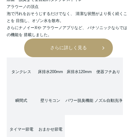
アラウーノの頂点
泡で汚れをおそうじするだけでなく、 清潔な状態がより長く続くこ
とを 目指し、オゾン水を散布。
さらにナノイーXや アラウーノアプリなど、 パナソニックならでは
の機能を 搭載しました。
さらに詳しく見る
タンクレス
床排水200mm
床排水120mm
便器フチあり
瞬間式
壁リモコン
パワー脱臭機能
ノズル自動洗浄
タイマー節電
おまかせ節電