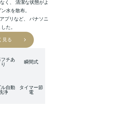
なく、 清潔な状態がよ
ゾン水を散布。
アプリなど、 パナソニ
ました。
く見る
器フチあ
瞬間式
り
ズル自動
タイマー節
洗浄
電