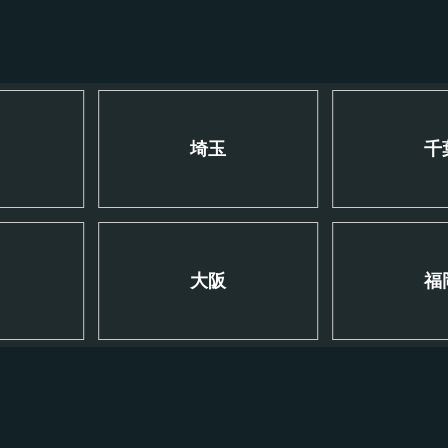
川
埼玉
千
大阪
福