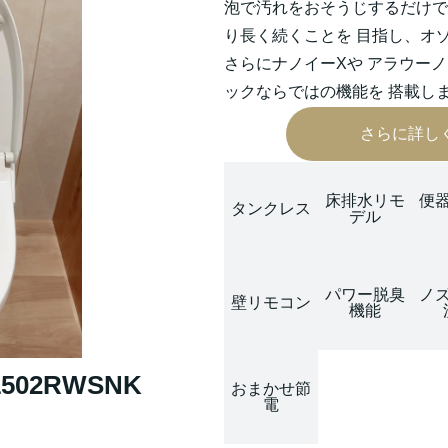
泡で汚れをおそうじするだけで
り長く続くことを 目指し、オ
さらにナノイーXや アラウーノ
ックならではの機能を 搭載し
さらに詳し
床排水リモ
便
タンクレス
デル
パワー脱臭
ノ
壁リモコン
機能
502RWSNK
おまかせ節
電