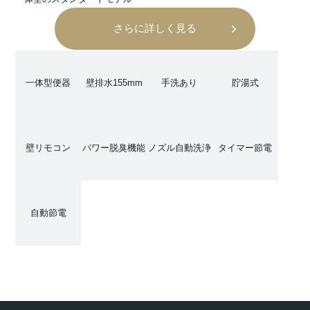
さらに詳しく見る
一体型便器
壁排水155mm
手洗あり
貯湯式
壁リモコン
パワー脱臭機能
ノズル自動洗浄
タイマー節電
自動節電