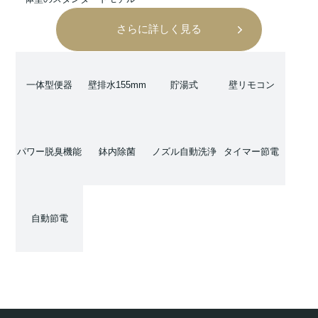
さらに詳しく見る
一体型便器
壁排水155mm
貯湯式
壁リモコン
パワー脱臭機能
鉢内除菌
ノズル自動洗浄
タイマー節電
自動節電