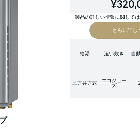
¥320,
製品の詳しい情報に関して
さらに詳し
給湯
追い炊き
自
エコジョー
三方弁方式
ズ
イプ