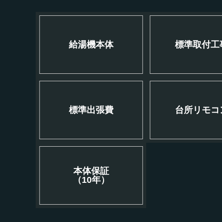
給湯機本体
標準取付工
標準出張費
台所リモコ
本体保証
（10年）