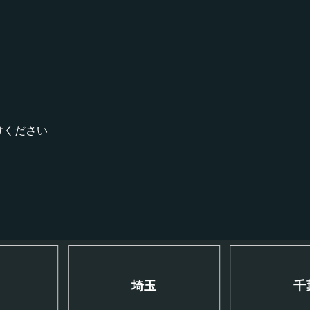
！
けください
川
埼玉
千