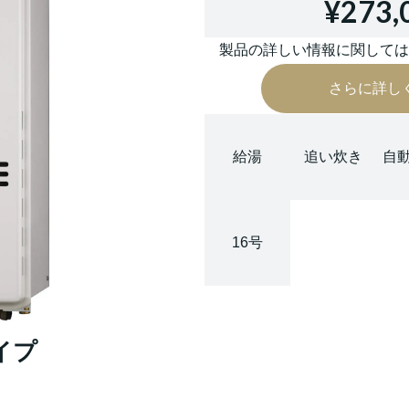
¥273,
製品の詳しい情報に関して
さらに詳し
給湯
追い炊き
自
16号
タイプ