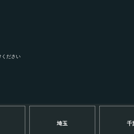
！
けください
川
埼玉
千