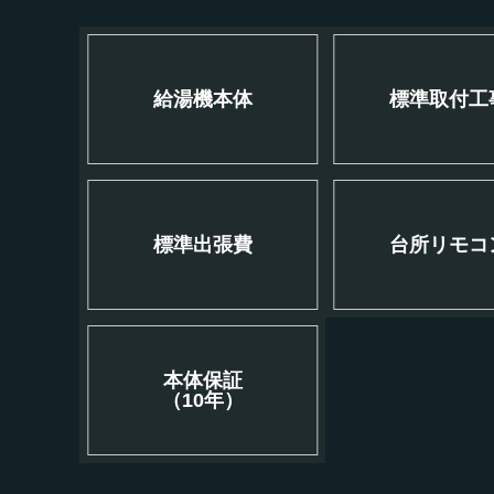
給湯機本体
標準取付工
標準出張費
台所リモコ
本体保証
（10年）