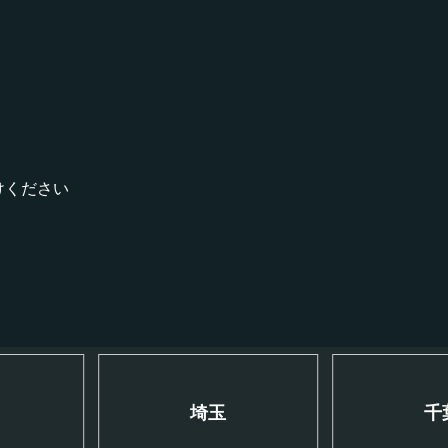
！
けください
川
埼玉
千