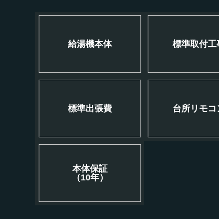
給湯機本体
標準取付工
標準出張費
台所リモコ
本体保証
（10年）