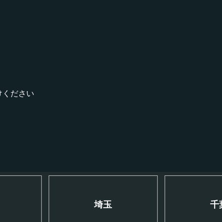
！
けください
川
埼玉
千