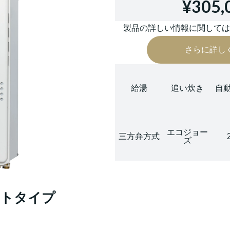
¥305,
製品の詳しい情報に関して
さらに詳し
給湯
追い炊き
自
エコジョー
三方弁方式
ズ
 オートタイプ