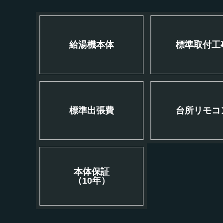
給湯機本体
標準取付工
標準出張費
台所リモコ
本体保証
（10年）