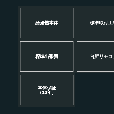
給湯機本体
標準取付工
標準出張費
台所リモコ
本体保証
（10年）