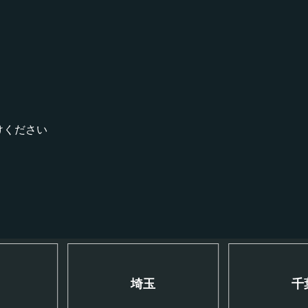
！
けください
川
埼玉
千