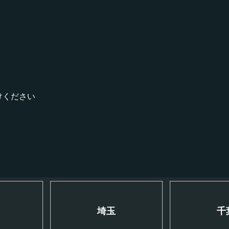
！
けください
川
埼玉
千