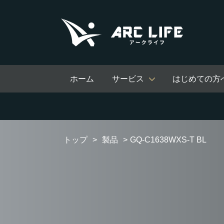
ホーム
サービス
はじめての方
トップ
製品
GQ-C1638WXS-T BL