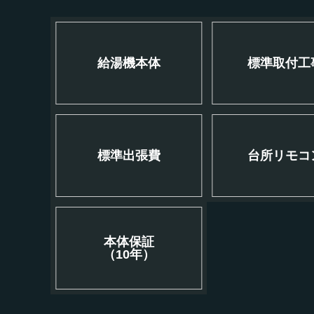
給湯機本体
標準取付工
標準出張費
台所リモコ
本体保証
（10年）