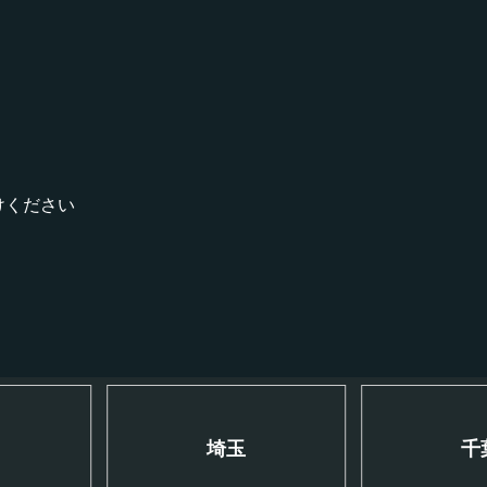
！
けください
川
埼玉
千