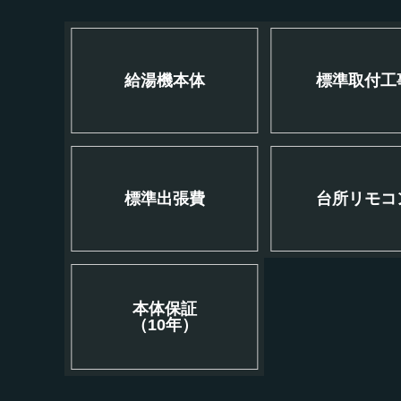
給湯機本体
標準取付工
標準出張費
台所リモコ
本体保証
（10年）