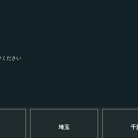
！
けください
川
埼玉
千