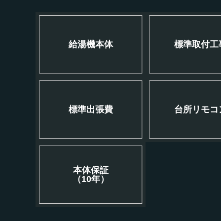
給湯機本体
標準取付工
標準出張費
台所リモコ
本体保証
（10年）