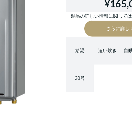
¥165,
製品の詳しい情報に関して
さらに詳し
給湯
追い炊き
自
20号