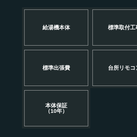
給湯機本体
標準取付工
標準出張費
台所リモコ
本体保証
（10年）