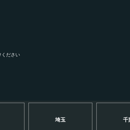
！
けください
川
埼玉
千