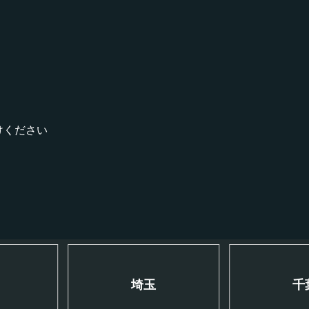
！
けください
川
埼玉
千