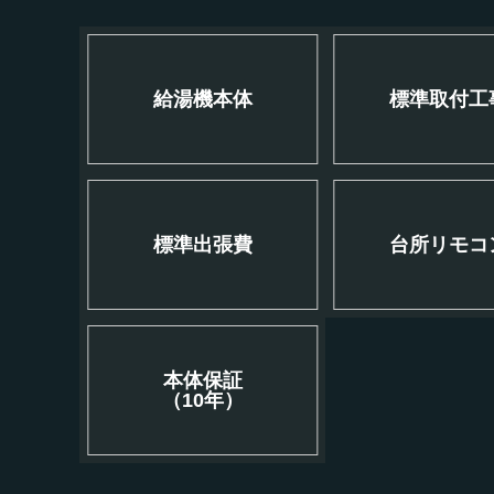
給湯機本体
標準取付工
標準出張費
台所リモコ
本体保証
（10年）