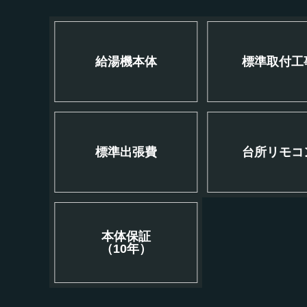
給湯機本体
標準取付工
標準出張費
台所リモコ
本体保証
（10年）