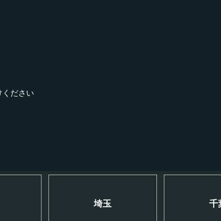
！
けください
川
埼玉
千