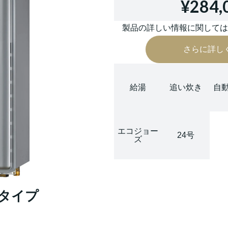
¥284,
製品の詳しい情報に関して
さらに詳し
給湯
追い炊き
自
エコジョー
24号
ズ
ートタイプ