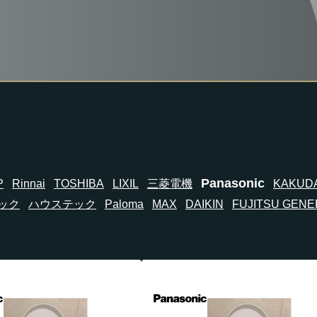
Panasonic
P
Rinnai
TOSHIBA
LIXIL
三菱電機
KAKUDA
ック
ハウステック
Paloma
MAX
DAIKIN
FUJITSU GENE