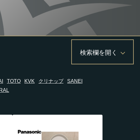
検索欄を開く
I
TOTO
KVK
クリナップ
SANEI
RAL