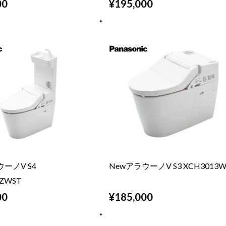
00
¥195,000
ーノV S4
NewアラウーノV S3 XCH3013W
4ZWST
00
¥185,000